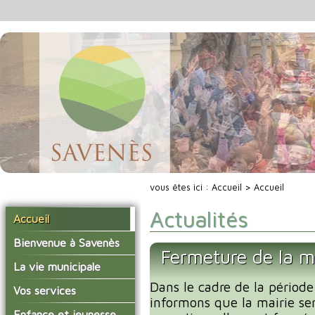
vous êtes ici :
Accueil
> Accueil
Actualités
Accueil
Bienvenue à Savenès
Fermeture de la m
Situer Savenès
La vie municipale
Savenès en chiffre
Dans le cadre de la période
Vos élus
Vos services
informons que la mairie se
L'histoire du village
Les compte-rendus du
La mairie
Enfance et jeunesse