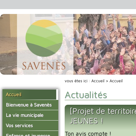
vous êtes ici :
Accueil
> Accueil
Actualités
Accueil
Bienvenue à Savenès
[Projet de territ
Situer Savenès
La vie municipale
JEUNES !
Savenès en chiffre
Vos élus
Vos services
L'histoire du village
Ton avis compte !
Les compte-rendus du
La mairie
Enfance et jeunesse