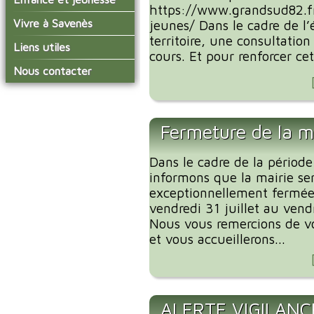
conseil municipal
https://www.grandsud82.fr
Actualités de Savenès
Le service technique
sur ladepeche.fr
L'école primaire
Vivre à Savenès
Les commissions
jeunes/ Dans le cadre de l’
Les services de l'école
territoire, une consultatio
La garderie et la cantine
Les diverses
Agenda Salle des Fetes
Liens utiles
délégations/syndicats
cours. Et pour renforcer cet
Les installations
Le temps périscolaire
Les associations
municipales
Communauté de
Nous contacter
L'urbanisme
Communes Grand Sud
La petite enfance
La collecte des ordures
Tarn et Garonne
Les publicités et les
ménagères
Les transports
enquêtes publiques
Les bulletins municipaux
Fermeture de la m
La communauté de
communes
Dans le cadre de la période
informons que la mairie se
exceptionnellement fermée
vendredi 31 juillet au vend
Nous vous remercions de v
et vous accueillerons...
ALERTE VIGILANC