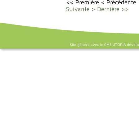
<< Première
< Précédente
Suivante >
Dernière >>
Site généré avec le CMS UTOPIA dével