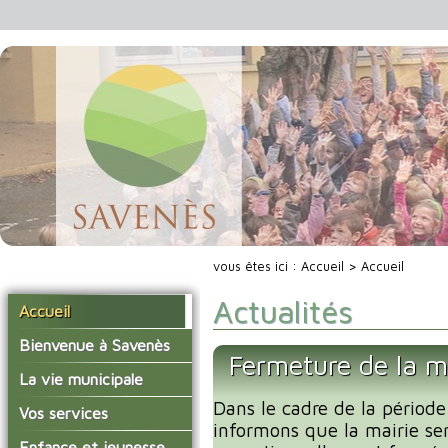
vous êtes ici :
Accueil
> Accueil
Actualités
Accueil
Bienvenue à Savenès
Fermeture de la m
Situer Savenès
La vie municipale
Savenès en chiffre
Dans le cadre de la période
Vos élus
Vos services
informons que la mairie se
L'histoire du village
Les compte-rendus du
La mairie
Enfance et jeunesse