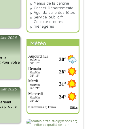
Menus de la cantine
Conseil Départemental
Agenda salle des fêtes
Service-public.fr
Collecte ordures
ménagères
illet 2026
Météo
t la
.)Pour votre
uillet 2026
cernant
vos proche