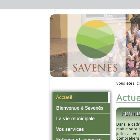
vous êtes ic
Actua
Accueil
Bienvenue à Savenès
Ferme
Situer Savenès
La vie municipale
Dans le cadr
Savenès en chiffre
Vos élus
Vos services
mairie sera 
juillet au v
L'histoire du village
Les compte-rendus du
compréhensio
La mairie
Enfance et jeunesse