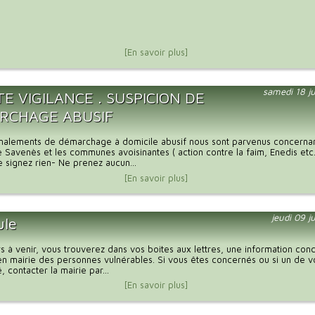
[En savoir plus]
samedi 18 ju
E VIGILANCE . SUSPICION DE
RCHAGE ABUSIF
gnalements de démarchage à domicile abusif nous sont parvenus concernan
avenès et les communes avoisinantes ( action contre la faim, Enedis etc
e signez rien- Ne prenez aucun...
[En savoir plus]
jeudi 09 j
ule
rs à venir, vous trouverez dans vos boites aux lettres, une information con
n en mairie des personnes vulnérables. Si vous êtes concernés ou si un de 
 contacter la mairie par...
[En savoir plus]