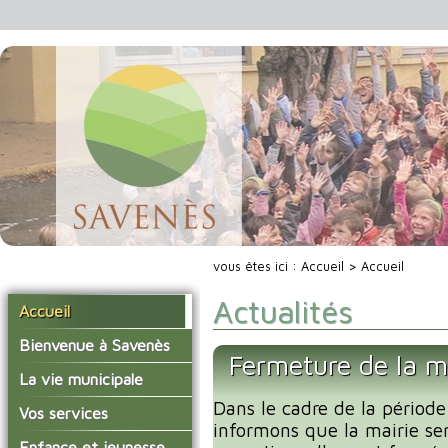
vous êtes ici :
Accueil
> Accueil
Actualités
Accueil
Bienvenue à Savenès
Fermeture de la m
Situer Savenès
La vie municipale
Savenès en chiffre
Dans le cadre de la période
Vos élus
Vos services
informons que la mairie se
L'histoire du village
Les compte-rendus du
La mairie
Enfance et jeunesse