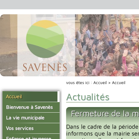
vous êtes ici :
Accueil
> Accueil
Actualités
Accueil
Bienvenue à Savenès
Fermeture de la m
Situer Savenès
La vie municipale
Savenès en chiffre
Dans le cadre de la période
Vos élus
Vos services
informons que la mairie se
L'histoire du village
Les compte-rendus du
La mairie
Enfance et jeunesse