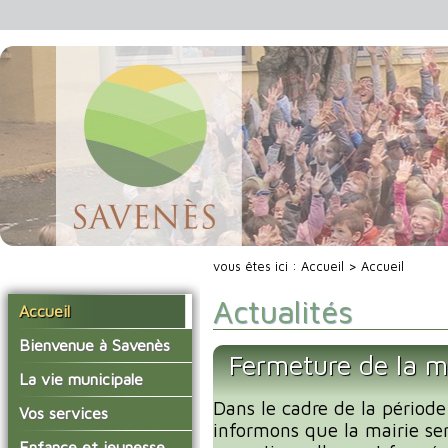
vous êtes ici :
Accueil
> Accueil
Actualités
Accueil
Bienvenue à Savenès
Fermeture de la m
Situer Savenès
La vie municipale
Savenès en chiffre
Dans le cadre de la période
Vos élus
Vos services
informons que la mairie se
L'histoire du village
Les compte-rendus du
La mairie
Enfance et jeunesse