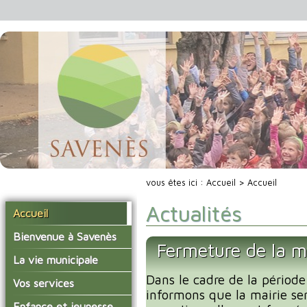
vous êtes ici :
Accueil
> Accueil
Actualités
Accueil
Bienvenue à Savenès
Fermeture de la m
Situer Savenès
La vie municipale
Savenès en chiffre
Dans le cadre de la période
Vos élus
Vos services
informons que la mairie se
L'histoire du village
Les compte-rendus du
La mairie
Enfance et jeunesse