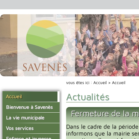
vous êtes ici :
Accueil
> Accueil
Actualités
Accueil
Bienvenue à Savenès
Fermeture de la m
Situer Savenès
La vie municipale
Savenès en chiffre
Dans le cadre de la période
Vos élus
Vos services
informons que la mairie se
L'histoire du village
Les compte-rendus du
La mairie
Enfance et jeunesse