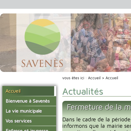
vous êtes ici :
Accueil
> Accueil
Actualités
Accueil
Bienvenue à Savenès
Fermeture de la m
Situer Savenès
La vie municipale
Savenès en chiffre
Dans le cadre de la période
Vos élus
Vos services
informons que la mairie se
L'histoire du village
Les compte-rendus du
La mairie
Enfance et jeunesse