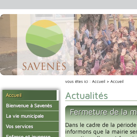
vous êtes ici :
Accueil
> Accueil
Actualités
Accueil
Bienvenue à Savenès
Fermeture de la m
Situer Savenès
La vie municipale
Savenès en chiffre
Dans le cadre de la période
Vos élus
Vos services
informons que la mairie se
L'histoire du village
Les compte-rendus du
La mairie
Enfance et jeunesse