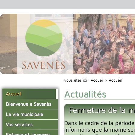
vous êtes ici :
Accueil
> Accueil
Actualités
Accueil
Bienvenue à Savenès
Fermeture de la m
Situer Savenès
La vie municipale
Savenès en chiffre
Dans le cadre de la période
Vos élus
Vos services
informons que la mairie se
L'histoire du village
Les compte-rendus du
La mairie
Enfance et jeunesse