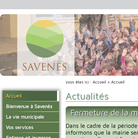
vous êtes ici :
Accueil
> Accueil
Actualités
Accueil
Bienvenue à Savenès
Fermeture de la m
Situer Savenès
La vie municipale
Savenès en chiffre
Dans le cadre de la période
Vos élus
Vos services
informons que la mairie se
L'histoire du village
Les compte-rendus du
La mairie
Enfance et jeunesse