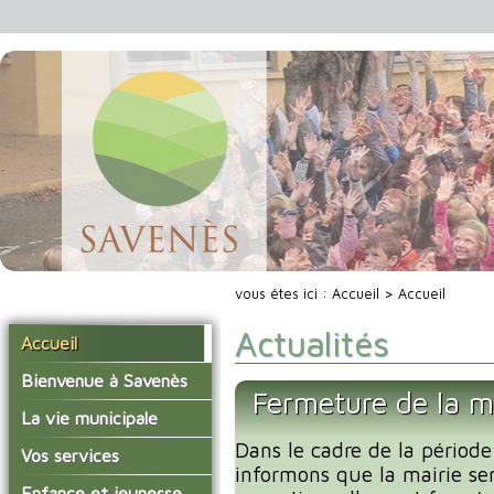
vous êtes ici :
Accueil
> Accueil
Actualités
Accueil
Bienvenue à Savenès
Fermeture de la m
Situer Savenès
La vie municipale
Savenès en chiffre
Dans le cadre de la période
Vos élus
Vos services
informons que la mairie se
L'histoire du village
Les compte-rendus du
La mairie
Enfance et jeunesse