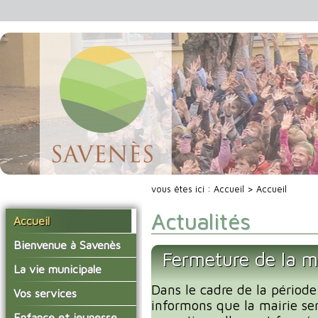
vous êtes ici :
Accueil
> Accueil
Actualités
Accueil
Bienvenue à Savenès
Fermeture de la m
Situer Savenès
La vie municipale
Savenès en chiffre
Dans le cadre de la période
Vos élus
Vos services
informons que la mairie se
L'histoire du village
Les compte-rendus du
La mairie
Enfance et jeunesse