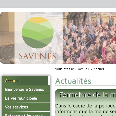
vous êtes ici :
Accueil
> Accueil
Actualités
Accueil
Bienvenue à Savenès
Fermeture de la m
Situer Savenès
La vie municipale
Savenès en chiffre
Dans le cadre de la période
Vos élus
Vos services
informons que la mairie se
L'histoire du village
Les compte-rendus du
La mairie
Enfance et jeunesse