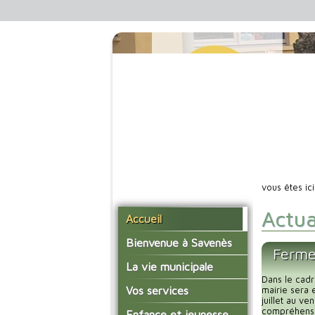
vous êtes ic
Actua
Accueil
Bienvenue à Savenès
Ferme
Situer Savenès
La vie municipale
Dans le cadr
Savenès en chiffre
Vos élus
Vos services
mairie sera 
juillet au v
L'histoire du village
Les compte-rendus du
compréhensio
La mairie
Enfance et jeunesse