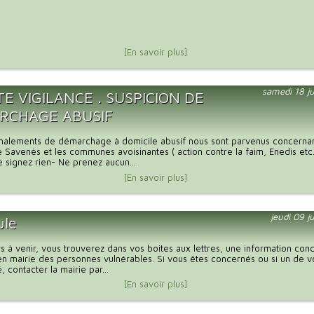
[En savoir plus]
samedi 18 ju
E VIGILANCE . SUSPICION DE
RCHAGE ABUSIF
gnalements de démarchage à domicile abusif nous sont parvenus concernan
avenès et les communes avoisinantes ( action contre la faim, Enedis etc
e signez rien- Ne prenez aucun...
[En savoir plus]
jeudi 09 j
ule
rs à venir, vous trouverez dans vos boites aux lettres, une information con
n en mairie des personnes vulnérables. Si vous êtes concernés ou si un de 
 contacter la mairie par...
[En savoir plus]