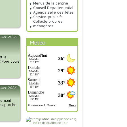
Menus de la cantine
Conseil Départemental
Agenda salle des fêtes
Service-public.fr
Collecte ordures
ménagères
illet 2026
Météo
t la
.)Pour votre
uillet 2026
cernant
vos proche